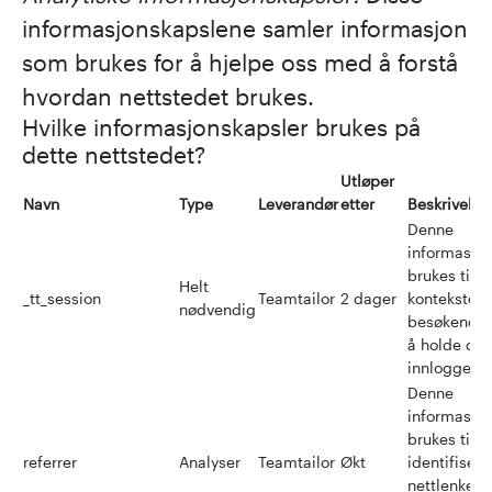
informasjonskapslene samler informasjon
som brukes for å hjelpe oss med å forstå
hvordan nettstedet brukes.
Hvilke informasjonskapsler brukes på
dette nettstedet?
Utløper
Navn
Type
Leverandør
etter
Beskrivelse
Denne
informasjo
brukes til å
Helt
_tt_session
Teamtailor
2 dager
konteksten t
nødvendig
besøkende (
å holde de
innlogget p
Denne
informasjo
brukes til å
referrer
Analyser
Teamtailor
Økt
identifisere
nettlenken