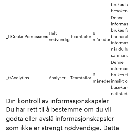
brukes for 
besøkende t
Denne
informasjo
brukes for å
Helt
6
_ttCookiePermissions
Teamtailor
banneret fo
nødvendig
måneder
informasjon
når du har
samhandlet
Denne
informasjo
6
brukes til 
_ttAnalytics
Analyser
Teamtailor
måneder
innsikt om 
besøkende 
nettstedet.
Din kontroll av informasjonskapsler
Du har rett til å bestemme om du vil
godta eller avslå informasjonskapsler
som ikke er strengt nødvendige. Dette