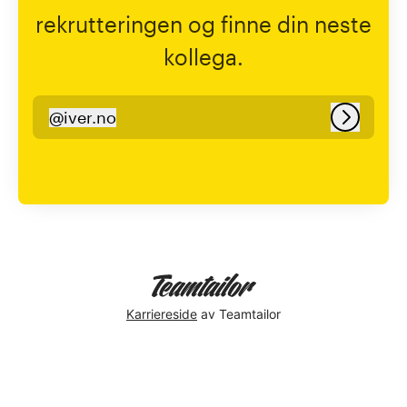
rekrutteringen og finne din neste
kollega.
@
iver.no
iver.no
Logg in
Karriereside
av Teamtailor